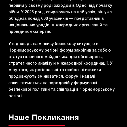
а
першим у своєму роді заходом в Одесі від початку
ч
війни. У 2025 році, спираючись на цей успіх, він уже
об’єднав понад 600 учасників — представників
національних урядів, міжнародних організацій та
провідних експертів.
У відповідь на мінливу безпекову ситуацію в
Чорноморському регіоні форум закріпив за собою
статус головного майданчика для обговорень,
стратегічного аналізу й міжнародної координації. У
міру того, як регіональні та глобальні виклики
продовжують змінюватися, форум і надалі
залишатиметься на передовій у формуванні
безпекової політики та співпраці в Чорноморському
регіоні.
Наше Покликання