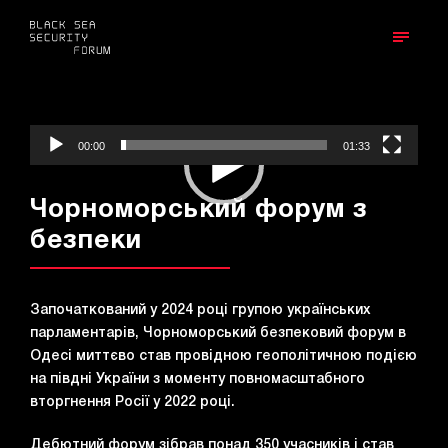
00:00
01:33
В
і
Чорноморський форум з
д
безпеки
е
о
п
Започаткований у 2024 році групою українських
р
парламентарів, Чорноморський безпековий форум в
о
Одесі миттєво став провідною геополітичною подією
г
на півдні України з моменту повномасштабного
р
вторгнення Росії у 2022 році.
а
в
Дебютний форум зібрав понад 350 учасників і став